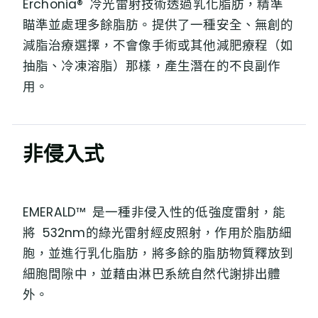
Erchonia® 冷光雷射技術透過乳化脂肪，精準
瞄準並處理多餘脂肪。提供了⼀種安全、無創的
減脂治療選擇，不會像⼿術或其他減肥療程（如
抽脂、冷凍溶脂）那樣，產⽣潛在的不良副作
⽤。
非侵入式
EMERALD™ 是⼀種⾮侵⼊性的低強度雷射，能
將 532nm的綠光雷射經⽪照射，作⽤於脂肪細
胞，並進⾏乳化脂肪，將多餘的脂肪物質釋放到
細胞間隙中，並藉由淋巴系統⾃然代謝排出體
外。