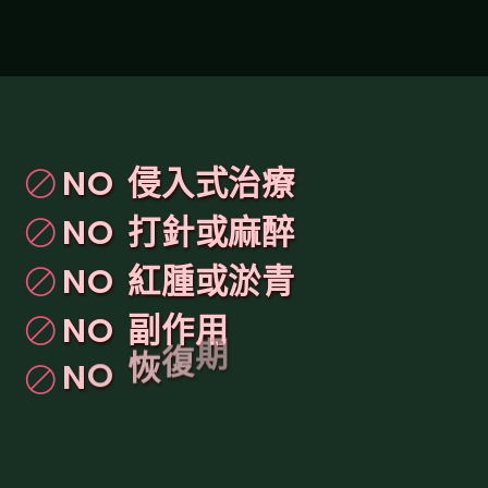
N
O
侵
入
式
治
療
N
O
打
針
或
麻
醉
N
O
紅
腫
或
淤
青
N
O
副
作
用
N
O
恢
復
期