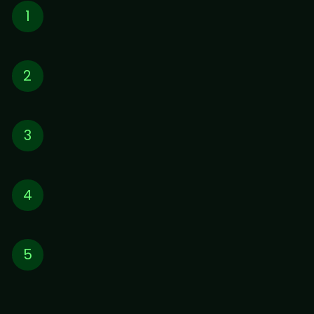
照
射
後
細
胞
的
三
酸
甘
油
脂
離
開
細
胞
膜
1
三
酸
⽢
油
脂
隨
後
進
⼊
淋
巴
系
統
2
通
過
傳
⼊
淋
巴
系
統
，
運
輸
⾄
淋
巴
結
3
被
巨
噬
細
胞
分
解
後
，
運
輸
到
4
循
環
系
統
5