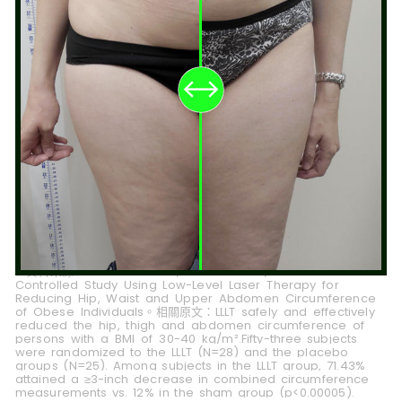
**資料來源：A Randomized, Double-blind, Placebo-
Controlled Study Using Low-Level Laser Therapy for
Reducing Hip, Waist and Upper Abdomen Circumference
of Obese Individuals。相關原文：LLLT safely and effectively
reduced the hip, thigh and abdomen circumference of
persons with a BMI of 30-40 kg/m².
Fifty-three subjects
were randomized to the LLLT (N=28) and the placebo
groups (N=25). Among subjects in the LLLT group, 71.43%
attained a ≥3-inch decrease in combined circumference
measurements vs. 12% in the sham group (p<0.00005).