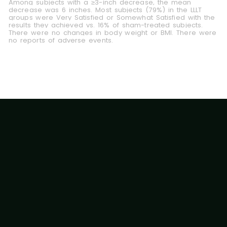
Among subjects with a ≥3-inch decrease, the mean
decrease was 6 inches. Most subjects (79%) in the LLLT
groups were Very Satisfied or Somewhat Satisfied with the
results they achieved vs. 16% of sham-treated subjects.
There were no changes in body weight or BMI. There were
no reports of adverse events.
EMERALD LASER
脂肪代謝路徑
Erchonia Emerald 使用獲得專利且經過臨床驗證
的低頻率雷射技術，每個探頭發出綠光（約 532
nm 波長）。