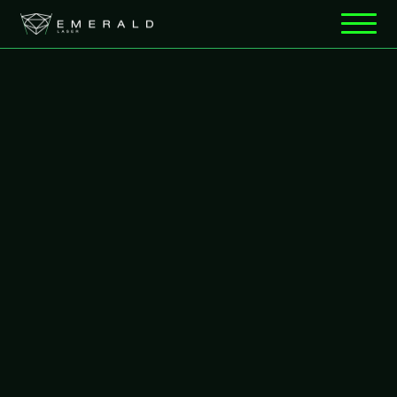
光
極致窈窕
無痛減脂⿊科技
FDA & TFDA核准
2024非侵入雷射減脂新科技