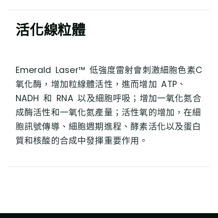
活化線粒體
Emerald Laser™ 低強度雷射會刺激細胞⾊素C
氧化酶，增加粒線體活性，進⽽增加 ATP、
NADH 和 RNA 以及細胞呼吸；增加⼀氧化氮合
成酶活性和⼀氧化氮產量；活性氧的增加，在細
胞訊號傳導、細胞週期進程、酵素活化以及蛋⽩
質和核酸的合成中發揮重要作⽤。